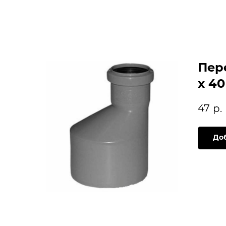
Пер
х 40
47
р.
Доб