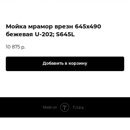
Мойка мрамор врезн 645х490
бежевая U-202; S645L
10 875
р.
Добавить в корзину
Tilda
Made on