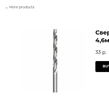
More products
Све
4,6
33
р.
BU