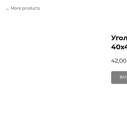
More products
Уго
40х
42,00
BU