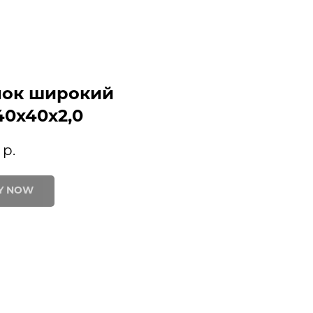
лок широкий
40х40х2,0
р.
Y NOW