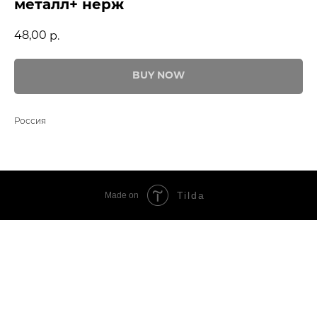
металл+ нерж
48,00
р.
BUY NOW
Россия
Tilda
Made on