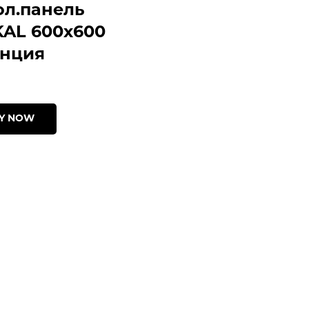
ол.панель
KAL 600х600
нция
Y NOW