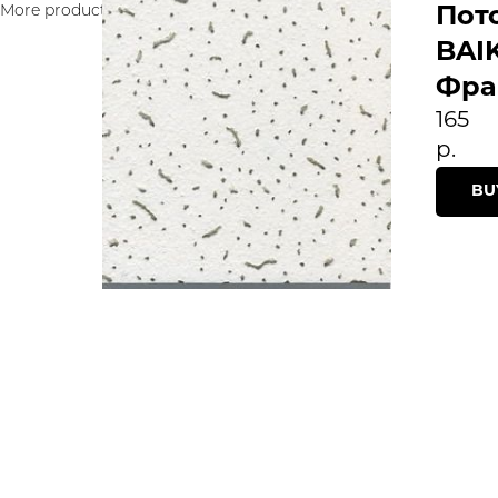
More products
Пот
BAI
Фра
165
р.
BU