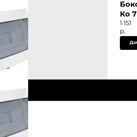
Бокс
Ко 
1 151
р.
До