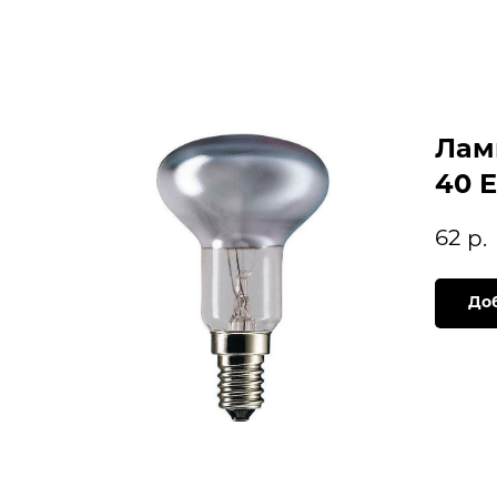
Лам
40 Е
62
р.
Доб