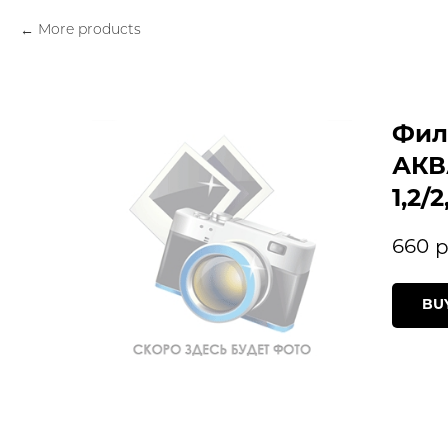
More products
Фил
АКВ
1,2/2
660
р
BU